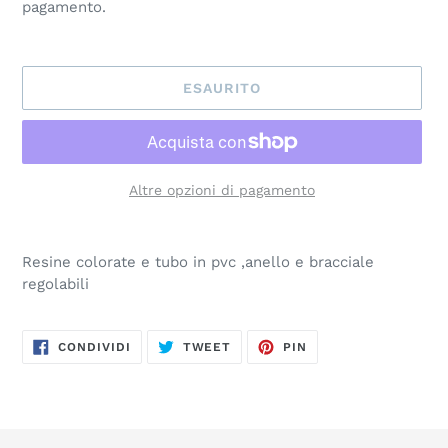
pagamento.
ESAURITO
Altre opzioni di pagamento
Inserimento
del
Resine colorate e tubo in pvc ,anello e bracciale
prodotto
regolabili
nel
carrello
CONDIVIDI
TWITTA
PINNA
CONDIVIDI
TWEET
PIN
SU
SU
SU
FACEBOOK
TWITTER
PINTEREST