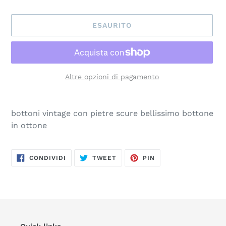
ESAURITO
Altre opzioni di pagamento
Inserimento
del
bottoni vintage con pietre scure bellissimo bottone
prodotto
in ottone
nel
carrello
CONDIVIDI
TWITTA
PINNA
CONDIVIDI
TWEET
PIN
SU
SU
SU
FACEBOOK
TWITTER
PINTEREST