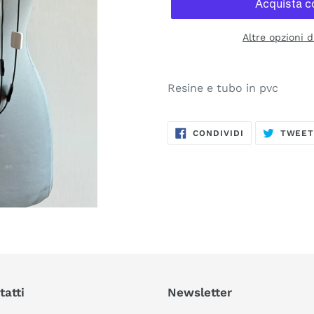
Altre opzioni 
Inserimento
del
Resine e tubo in pvc
prodotto
nel
CONDIVIDI
carrello
CONDIVIDI
TWEE
SU
FACEBOOK
tatti
Newsletter