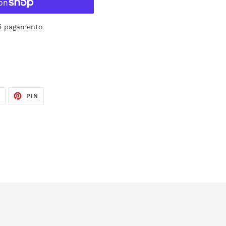
di pagamento
TWITTA
PINNA
T
PIN
SU
SU
TWITTER
PINTEREST