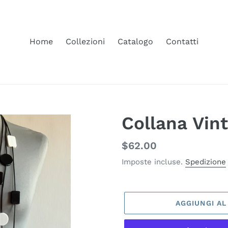
Home
Collezioni
Catalogo
Contatti
Collana Vin
Prezzo
$62.00
di
Imposte incluse.
Spedizione
listino
AGGIUNGI A