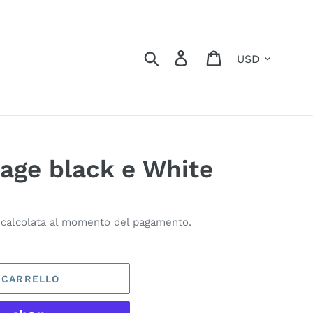
Valuta
Cerca
Accedi
Carrello
tage black e White
calcolata al momento del pagamento.
L CARRELLO