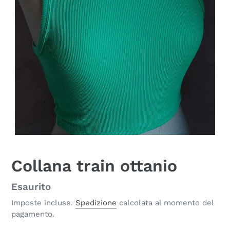
Collana train ottanio
Disponibilità
Esaurito
Imposte incluse.
Spedizione
calcolata al momento del
pagamento.