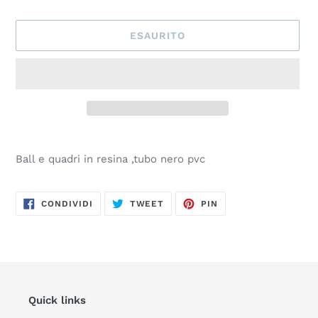
ESAURITO
Inserimento
del
Ball e quadri in resina ,tubo nero pvc
prodotto
nel
carrello
CONDIVIDI
TWITTA
PINNA
CONDIVIDI
TWEET
PIN
SU
SU
SU
FACEBOOK
TWITTER
PINTEREST
Quick links