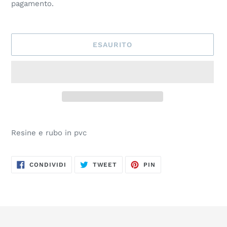
pagamento.
ESAURITO
Inserimento
del
Resine e rubo in pvc
prodotto
nel
carrello
CONDIVIDI
TWITTA
PINNA
CONDIVIDI
TWEET
PIN
SU
SU
SU
FACEBOOK
TWITTER
PINTEREST