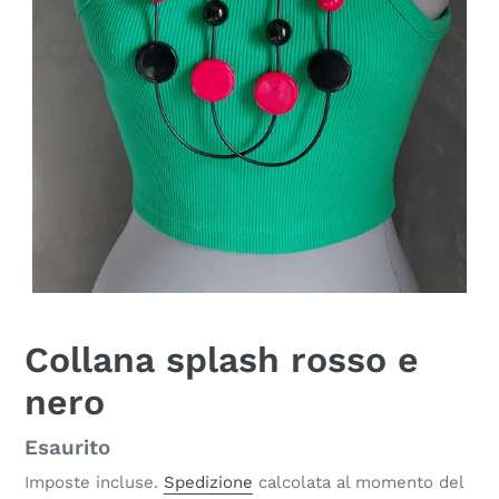
Collana splash rosso e
nero
Disponibilità
Esaurito
Imposte incluse.
Spedizione
calcolata al momento del