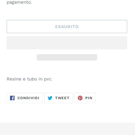
pagamento.
ESAURITO
Inserimento
del
Resine e tubo in pvc
prodotto
nel
carrello
CONDIVIDI
TWITTA
PINNA
CONDIVIDI
TWEET
PIN
SU
SU
SU
FACEBOOK
TWITTER
PINTEREST