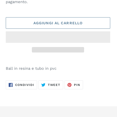
pagamento.
listino
AGGIUNGI AL CARRELLO
Inserimento
del
Ball in resina e tubo in pvc
prodotto
nel
carrello
CONDIVIDI
TWITTA
PINNA
CONDIVIDI
TWEET
PIN
SU
SU
SU
FACEBOOK
TWITTER
PINTEREST