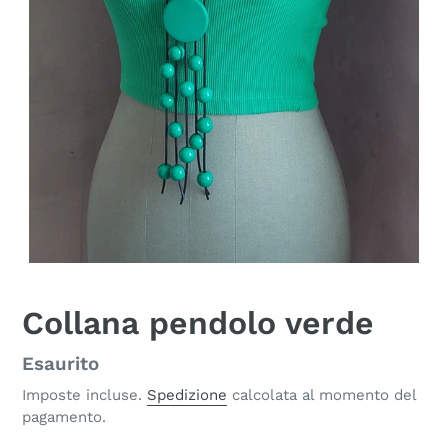
Collana pendolo verde
Disponibilità
Esaurito
Imposte incluse.
Spedizione
calcolata al momento del
pagamento.