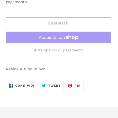
pagamento.
ESAURITO
Altre opzioni di pagamento
Inserimento
del
Resine e tubo in pvc
prodotto
nel
carrello
CONDIVIDI
TWITTA
PINNA
CONDIVIDI
TWEET
PIN
SU
SU
SU
FACEBOOK
TWITTER
PINTEREST