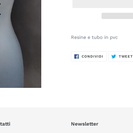
Inserimento
del
Resine e tubo in pvc
prodotto
nel
CONDIVIDI
carrello
CONDIVIDI
TWEE
SU
FACEBOOK
tatti
Newsletter