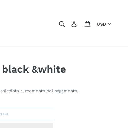
Valuta
Cerca
Accedi
Carrello
h black &white
calcolata al momento del pagamento.
RITO