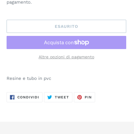
pagamento.
ESAURITO
Altre opzioni di pagamento
Inserimento
del
Resine e tubo in pvc
prodotto
nel
carrello
CONDIVIDI
TWITTA
PINNA
CONDIVIDI
TWEET
PIN
SU
SU
SU
FACEBOOK
TWITTER
PINTEREST