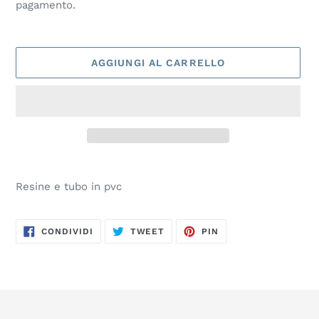
pagamento.
listino
AGGIUNGI AL CARRELLO
Inserimento
del
Resine e tubo in pvc
prodotto
nel
carrello
CONDIVIDI
TWITTA
PINNA
CONDIVIDI
TWEET
PIN
SU
SU
SU
FACEBOOK
TWITTER
PINTEREST