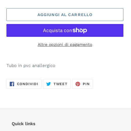
AGGIUNGI AL CARRELLO
Altre opzioni di pagamento
Inserimento
del
Tubo in pvc anallergico
prodotto
nel
carrello
CONDIVIDI
TWITTA
PINNA
CONDIVIDI
TWEET
PIN
SU
SU
SU
FACEBOOK
TWITTER
PINTEREST
Quick links