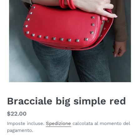
Bracciale big simple red
Prezzo
$22.00
di
Imposte incluse.
Spedizione
calcolata al momento del
pagamento.
listino