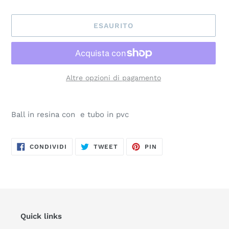
ESAURITO
Altre opzioni di pagamento
Inserimento
del
Ball in resina con e tubo in pvc
prodotto
nel
carrello
CONDIVIDI
TWITTA
PINNA
CONDIVIDI
TWEET
PIN
SU
SU
SU
FACEBOOK
TWITTER
PINTEREST
Quick links